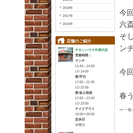
2018年
今
2017年
六
2016年
そ
店舗のご紹介
ン
チキンハウス中津川店
営業時間：
ランチ
11:00～14:00
今
LO 14:00
夜/平日
17:00～22:30
LO 22:00
夜/金土祝前
春
17:00～23:30
LO 23:00
テイクアウト
<< 一
10:00〜20:00
定休日
水曜日