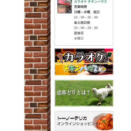
カラオケ チキンハウス
営業時間
日曜～木曜、祝日
10：00～25：00
金土祝日前
10：00～29：00
定休日
水曜日