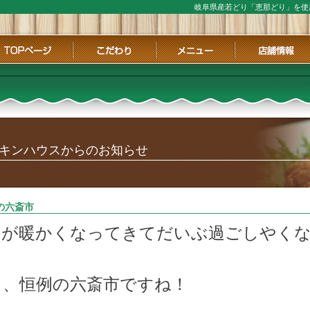
岐阜県産若どり「恵那どり」を使
ページ
こだわり
メニュー
店舗情報
キンハウスからのお知らせ
の六斎市
中が暖かくなってきてだいぶ過ごしやく
て、恒例の六斎市ですね！