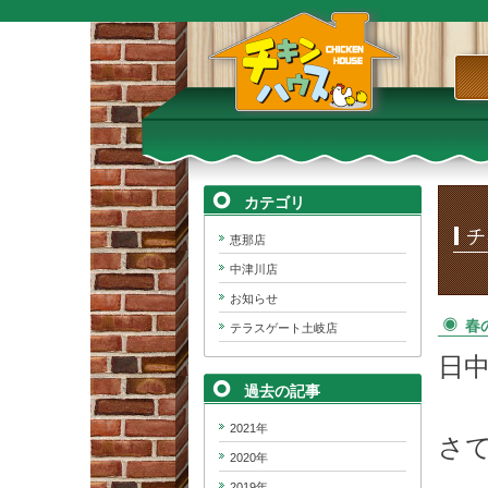
TOP
チキンハウス｜岐阜県産若どり
「恵那どり」を使用した、テイ
クアウト&ランチ&居酒屋
カテゴリ
チ
恵那店
中津川店
お知らせ
春
テラスゲート土岐店
日
過去の記事
2021年
さ
2020年
2019年