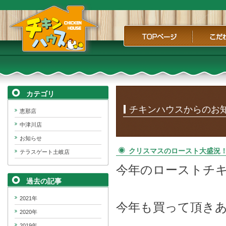
TOPページ
こだわり
チキンハウス｜岐阜県産若どり
「恵那どり」を使用した、テイ
クアウト&ランチ&居酒屋
カテゴリ
チキンハウスからのお
恵那店
中津川店
お知らせ
クリスマスのロースト大盛況
テラスゲート土岐店
今年のローストチ
過去の記事
2021年
今年も買って頂き
2020年
2019年