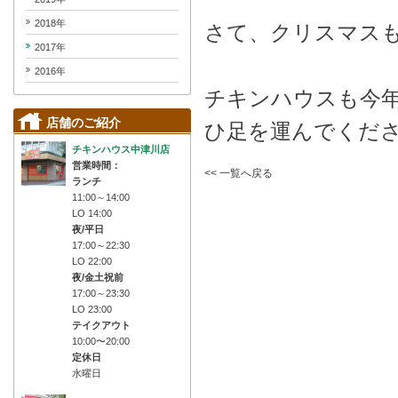
2018年
さて、クリスマス
2017年
2016年
チキンハウスも今
店舗のご紹介
ひ足を運んでくだ
チキンハウス中津川店
営業時間：
<< 一覧へ戻る
ランチ
11:00～14:00
LO 14:00
夜/平日
17:00～22:30
LO 22:00
夜/金土祝前
17:00～23:30
LO 23:00
テイクアウト
10:00〜20:00
定休日
水曜日