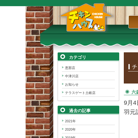
TOP
チキンハウス｜岐阜県産若どり
「恵那どり」を使用した、テイ
クアウト&ランチ&居酒屋
カテゴリ
チ
恵那店
中津川店
お知らせ
六
テラスゲート土岐店
9月
過去の記事
羽元
2021年
2020年
2019年