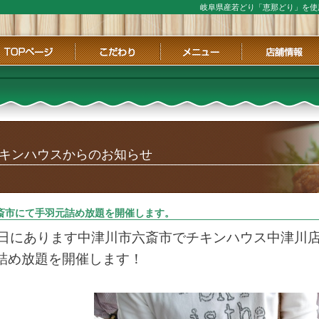
岐阜県産若どり「恵那どり」を使
ページ
こだわり
メニュー
店舗情報
キンハウスからのお知らせ
斎市にて手羽元詰め放題を開催します。
4日にあります中津川市六斎市でチキンハウス中津川
詰め放題を開催します！